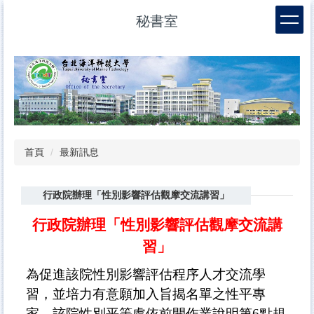
跳
秘書室
到
主
要
內
容
區
首頁
最新訊息
行政院辦理「性別影響評估觀摩交流講習」
行政院辦理「性別影響評估觀摩交流講
習」
為促進該院性別影響評估程序人才交流學
習，並培力有意願加入旨揭名單之性平專
家，該院性別平等處依前開作業說明第6點規