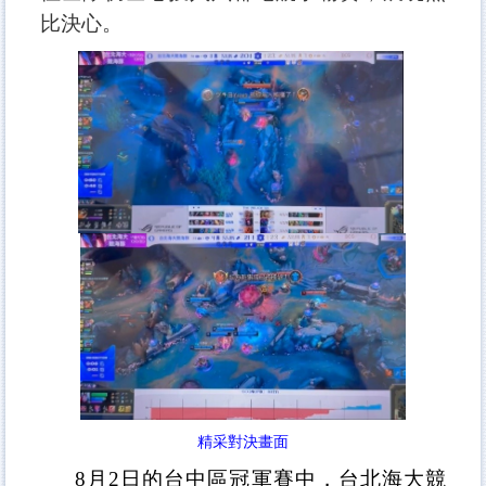
比決心。
精采對決畫面
8
月2日的台中區冠軍賽中，台北海大競