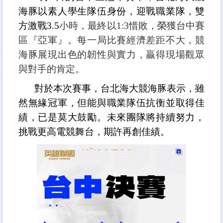
海豚以素人學生隊伍身份，迎戰職業隊，雙
方激戰3.5
小時，最終以1:3惜敗，榮獲台中賽
區『亞軍』。每一局比賽經濟差距不大，競
海豚展現出色的韌性與實力，贏得現場觀眾
與對手的肯定。
對於本次賽事，台北海大競海豚表示，雖
然無緣冠軍，但能與職業隊伍抗衡並取得佳
績，已是莫大鼓勵。未來團隊將持續努力，
挑戰更高電競舞台，期許再創佳績。