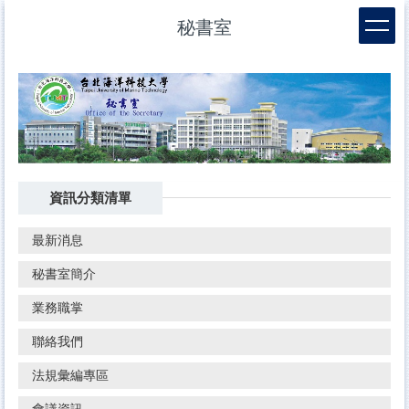
跳
秘書室
到
主
要
內
容
區
資訊分類清單
最新消息
秘書室簡介
業務職掌
聯絡我們
法規彙編專區
會議資訊