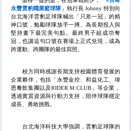
值得一提的是，在冠軍戰前夕，「
#
台啤
永豐雲豹職業籃球隊
」執行長
Johnny
特別向
台北海洋雲豹足球隊喊出「只差一冠」的精
神口號，勉勵球隊放手一搏、為長期投入與
堅持畫下最完美句點。最終男子組成功奪
冠，也讓這句口號在賽場上正式兌現，成為
跨運動、跨團隊的最佳寫照。
校方同時感謝長期支持校園體育發展的
企業夥伴，包括「永豐金控、和益化工、瑋
恩餐飲集團以及
RIDER M CLUB
」等企業，
透過實質資源與行動力支持，陪伴球隊穩定
成長、勇敢挑戰。
台北海洋科技大學強調，雲豹足球隊的