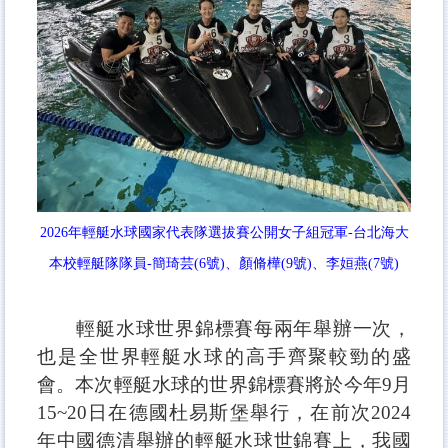
2026年輕艇水球國家代表隊選拔賽公開女子組冠軍-台北海大
本校輕艇隊隊員-簡琦芸(6號)、顏脩樺(9號)、李姮燕(7號)
輕艇水球世界錦標賽每兩年舉辦一次，
也是全世界輕艇水球的高手齊聚較勁的盛
會。本次輕艇水球的世界錦標賽將於今年9月
15~20日在德國杜易斯堡舉行，在前次2024
年中國德清舉辦的輕艇水球世錦賽上，我國