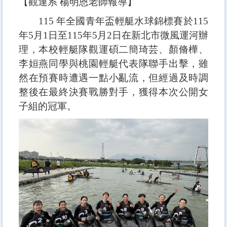
【觀運系 楊明恩老師報導】
115 年全國青年盃輕艇水球錦標賽於115
年5月1日至115年5月2日在新北市微風運河辦
理，本校輕艇隊觀運碩二簡琦芸、顏脩樺、
李姮燕同學與桃園輕艇代表隊聯手出擊，雖
然在預賽時遭遇一點小亂流，但經過及時調
整後在最終決賽戰勝對手，獲得本次公開女
子組的冠軍。