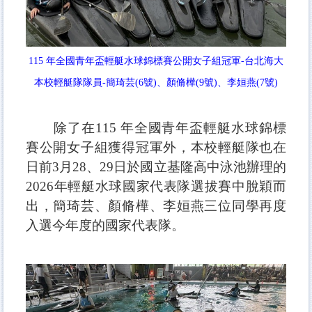
115 年全國青年盃輕艇水球錦標賽公開女子組冠軍-台北海大
本校輕艇隊隊員-簡琦芸(6號)、顏脩樺(9號)、李姮燕(7號)
除了在115 年全國青年盃輕艇水球錦標
賽公開女子組獲得冠軍外，本校輕艇隊也在
日前3月28、29日於國立基隆高中泳池辦理的
2026年輕艇水球國家代表隊選拔賽中脫穎而
出，簡琦芸、顏脩樺、李姮燕三位同學再度
入選今年度的國家代表隊。